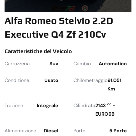
Alfa Romeo Stelvio 2.2D
Executive Q4 Zf 210Cv
Caratteristiche del Veicolo
Carrozzeria
Suv
Cambio
Automatico
Condizione
Usato
Chilometraggio
91.051
Km
cc
Trazione
Integrale
Cilindrata
2143
-
EURO6B
Alimentazione
Diesel
Porte
5 Porte