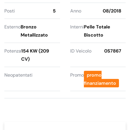
Posti
5
Anno
08/2018
Esterno
Bronzo
Interni
Pelle Totale
Metallizzato
Biscotto
Potenza
154 KW (209
ID Veicolo
0S7867
CV)
Neopatentati
Promo
promo
finanziamento