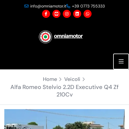
info@omniamotor.it
+39 0773 755333
24 Foto
Home
Veicoli
Alfa Romeo Stelvio 2.2D Executive Q4 Zf
210Cv