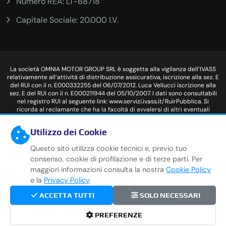
Numero REA: LT-68718
Capitale Sociale: 20.000 I.V.
La società OMNIA MOTOR GROUP SRL è soggetta alla vigilanza dell’IVASS
relativamente all’attività di distribuzione assicurativa, iscrizione alla sez. E
del RUI con il n. E000332255 del 06/07/2012. Luca Vellucci iscrizione alla
sez. E del RUI con il n. E000211944 del 05/10/2007. I dati sono consultabili
nel registro RUI al seguente link: www.servizi.ivass.it/RuirPubblica. Si
ricorda al reclamante che ha la facoltà di avvalersi di altri eventuali
sistemi di risoluzione stragiudiziale delle controversie previsti dalla
normativa vigente, prima di ricorrere all’Autorità Giudiziaria. Per la
Utilizzo dei Cookie
presentazione di un Reclamo, ai sensi del Reg. ISVAP n.24/2008 e s.m.i.,
scrivere a: info@omniamotor.it . Sede legale: S.S PONTINA 148 KM 97,400
Questo sito utilizza cookie tecnici e, previo tuo
Terracina (LT) - Sede operativa: S.S PONTINA 148 KM 97,400 Terracina (LT)
Tel: 0773 755333 - Email: info@omniamotor.it - PEC:
consenso, cookie di profilazione e di terze parti. Per
1980@pec.omniamotor.it - OMNIA MOTOR GROUP SRL P.IVA: 00937350593
maggiori informazioni consulta la nostra
Cookie Policy
e la
Privacy Policy
.
ACCETTA TUTTI
SOLO NECESSARI
Copyright
2026
OMNIA MOTOR GROUP SRL
. Tutti i
diritti riservati. |
Privacy Policy
|
Cookie Policy
|
Gestisci
PREFERENZE
Cookie
|
Siamo su www.carpro.it