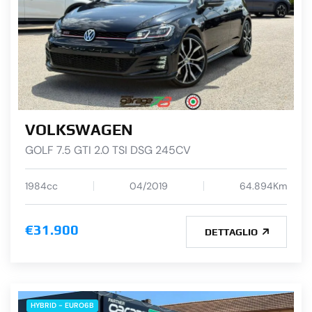
VOLKSWAGEN
GOLF 7.5 GTI 2.0 TSI DSG 245CV
1984cc
04/2019
64.894Km
€31.900
DETTAGLIO
HYBRID - EURO6B