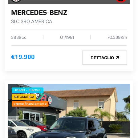
MERCEDES-BENZ
SLC 380 AMERICA
3839cc
01/1981
70.338Km
€19.900
DETTAGLIO
HYBRID - EURO6B
AUTOMATICA
promo finanziamento