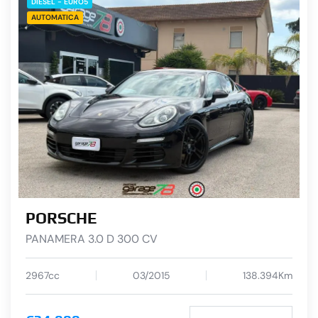
DIESEL - EURO5
AUTOMATICA
PORSCHE
PANAMERA 3.0 D 300 CV
2967cc
03/2015
138.394Km