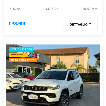
1500cc
04/2025
19.879Km
€28.900
DETTAGLIO
HYBRID - EURO6B
AUTOMATICA
promo finanziamento