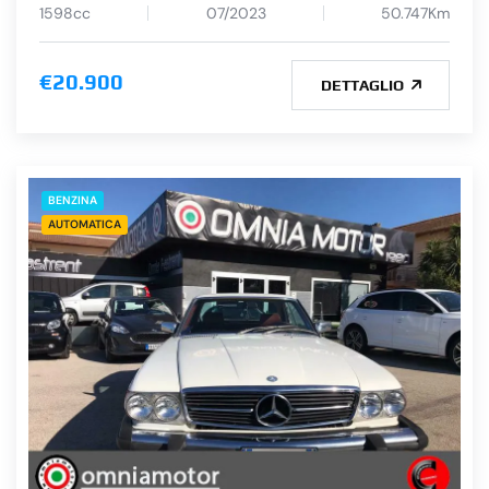
1598cc
07/2023
50.747Km
€20.900
DETTAGLIO
BENZINA
AUTOMATICA