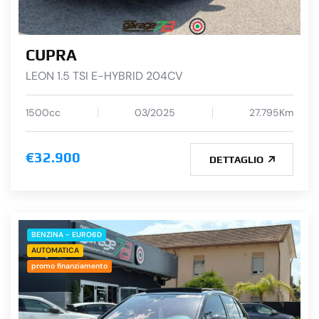
CUPRA
LEON 1.5 TSI E-HYBRID 204CV
1500cc
03/2025
27.795Km
€32.900
DETTAGLIO
BENZINA - EURO6D
AUTOMATICA
promo finanziamento