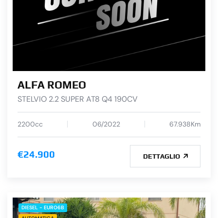
ALFA ROMEO
STELVIO 2.2 SUPER AT8 Q4 190CV
2200cc
06/2022
67.938Km
€24.900
DETTAGLIO
DIESEL - EURO6B