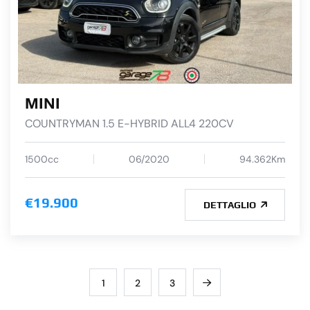
MINI
COUNTRYMAN 1.5 E-HYBRID ALL4 220CV
1500cc
06/2020
94.362Km
€19.900
DETTAGLIO
1
2
3