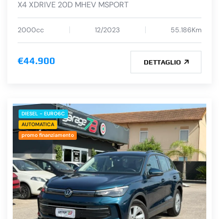
X4 XDRIVE 20D MHEV MSPORT
2000cc
12/2023
55.186Km
€44.900
DETTAGLIO
DIESEL - EURO6C
AUTOMATICA
promo finanziamento