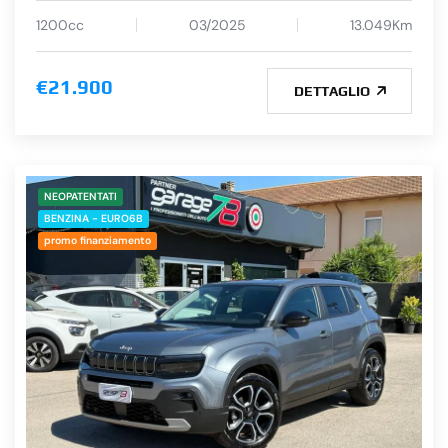
1200cc
03/2025
13.049Km
€21.900
DETTAGLIO
NEOPATENTATI
BENZINA - EURO6B
promo finanziamento