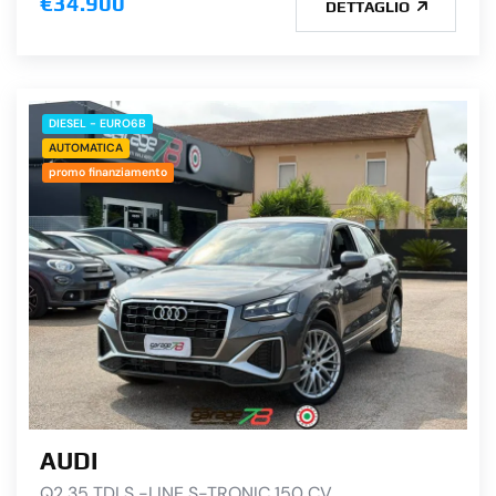
€34.900
DETTAGLIO
DIESEL - EURO6B
AUTOMATICA
promo finanziamento
AUDI
Q2 35 TDI S -LINE S-TRONIC 150 CV