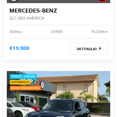
MERCEDES-BENZ
SLC 380 AMERICA
3839cc
01/1981
70.338Km
€19.900
DETTAGLIO
HYBRID - EURO6B
AUTOMATICA
promo finanziamento