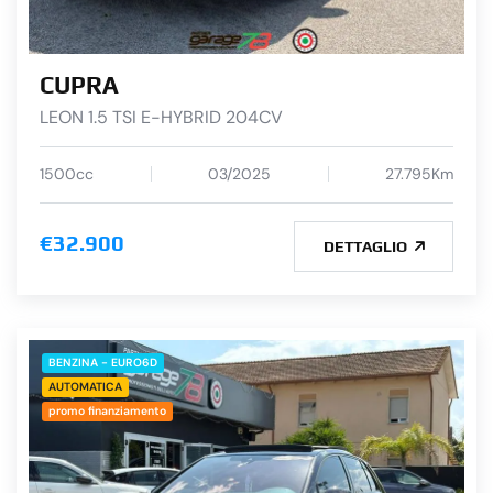
CUPRA
LEON 1.5 TSI E-HYBRID 204CV
1500cc
03/2025
27.795Km
€32.900
DETTAGLIO
BENZINA - EURO6D
AUTOMATICA
promo finanziamento