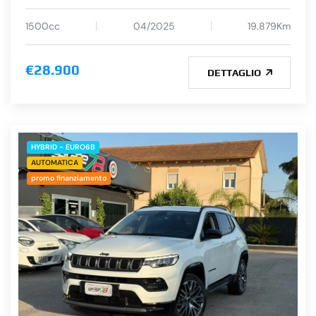
1500cc
04/2025
19.879Km
€28.900
DETTAGLIO
HYBRID - EURO6B
AUTOMATICA
promo finanziamento