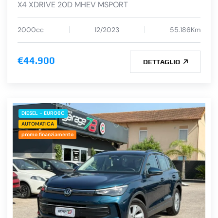
X4 XDRIVE 20D MHEV MSPORT
2000cc
12/2023
55.186Km
€44.900
DETTAGLIO
DIESEL - EURO6C
AUTOMATICA
promo finanziamento