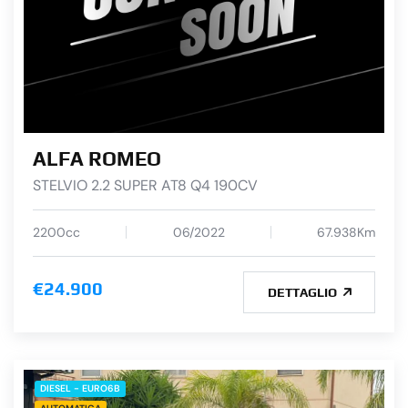
ALFA ROMEO
STELVIO 2.2 SUPER AT8 Q4 190CV
2200cc
06/2022
67.938Km
€24.900
DETTAGLIO
DIESEL - EURO6B