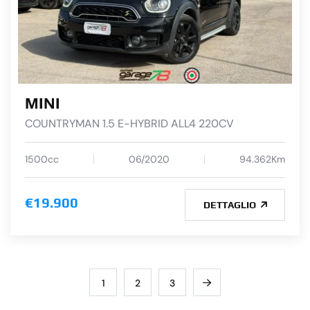
MINI
COUNTRYMAN 1.5 E-HYBRID ALL4 220CV
1500cc
06/2020
94.362Km
€19.900
DETTAGLIO
1
2
3