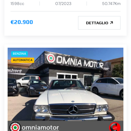
1598cc
07/2023
50.747Km
€20.900
DETTAGLIO
BENZINA
AUTOMATICA