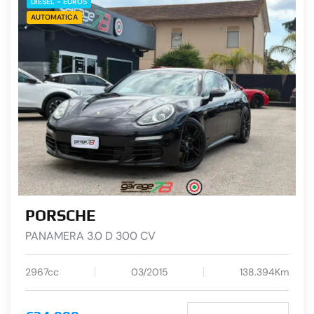
DIESEL - EURO5
AUTOMATICA
PORSCHE
PANAMERA 3.0 D 300 CV
2967cc
03/2015
138.394Km