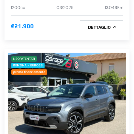
1200cc
03/2025
13.049Km
€21.900
DETTAGLIO
NEOPATENTATI
BENZINA - EURO6B
promo finanziamento