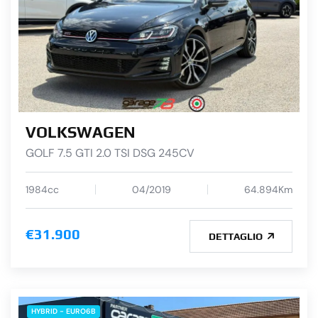
VOLKSWAGEN
GOLF 7.5 GTI 2.0 TSI DSG 245CV
1984cc
04/2019
64.894Km
€31.900
DETTAGLIO
HYBRID - EURO6B