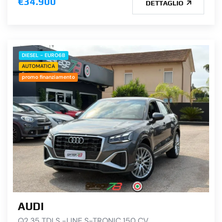
€34.900
DETTAGLIO
DIESEL - EURO6B
AUTOMATICA
promo finanziamento
AUDI
Q2 35 TDI S -LINE S-TRONIC 150 CV