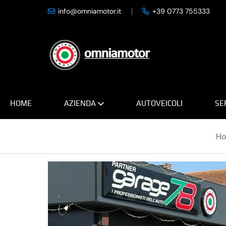
info@omniamotor.it
+39 0773 755333
20 Foto
HOME
AZIENDA
AUTOVEICOLI
SE
H