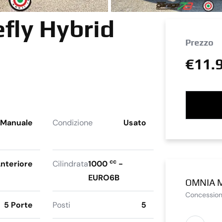
efly Hybrid
Prezzo
€11.
Manuale
Condizione
Usato
cc
nteriore
Cilindrata
1000
-
EURO6B
OMNIA 
Concession
5 Porte
Posti
5