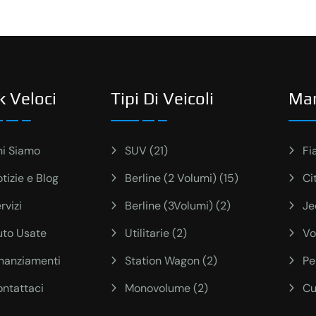
k Veloci
Tipi Di Veicoli
Ma
hi Siamo
SUV (21)
Fi
tizie e Blog
Berline (2 Volumi) (15)
Ci
rvizi
Berline (3Volumi) (2)
Je
uto Usate
Utilitarie (2)
Vo
inanziamenti
Station Wagon (2)
Pe
ntattaci
Monovolume (2)
Cu