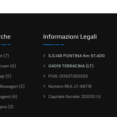
rche
Informazioni Legali
at (7)
S.S.148 PONTINA Km 97,400
troen (6)
04019 TERRACINA (LT)
ep (5)
P.IVA: 00937350593
lkswagen (5)
Numero REA: LT-68718
ugeot (4)
Capitale Sociale: 20.000 I.V.
pra (3)