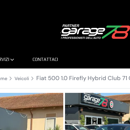
.
RVIZI
CONTATTACI
Fiat 500 1.0 Firefly Hybrid Club 71
ome
Veicoli