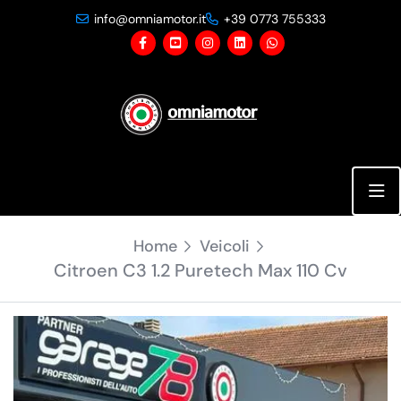
info@omniamotor.it
+39 0773 755333
21 Foto
Home
Veicoli
Citroen C3 1.2 Puretech Max 110 Cv