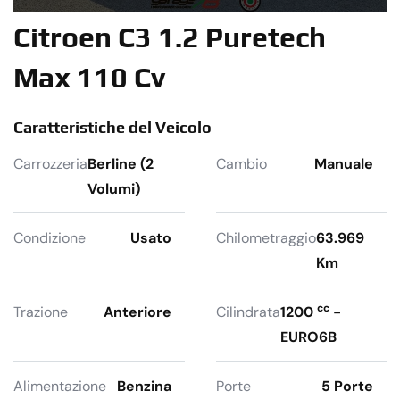
Citroen C3 1.2 Puretech
Max 110 Cv
Caratteristiche del Veicolo
Carrozzeria
Berline (2
Cambio
Manuale
Volumi)
Condizione
Usato
Chilometraggio
63.969
Km
cc
Trazione
Anteriore
Cilindrata
1200
-
EURO6B
Alimentazione
Benzina
Porte
5 Porte